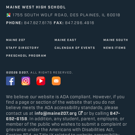
MAINE WEST HIGH SCHOOL
1755 SOUTH WOLF ROAD, DES PLAINES, IL 60018
PHONE:
847.827.6176
FAX:
847.296.4916
MAINE 207
MAINE EAST
MAINE SOUTH
STAFF DIRECTORY
CALENDAR OF EVENTS
NEWS ITEMS
PRESCHOOL PROGRAM
©2026 D207.
ALL RIGHTS RESERVED.
We believe our website is ADA compliant. However, if you
find a page or section of the website that you do not
believe meets the ADA accessibility standards, please
contact us at
info@maine207.org
or by calling
847-
692-6158
. In addition, any student, parent, employee, or
member of the public who wishes to submit a complaint or
grievance under the Americans with Disabilities Act,